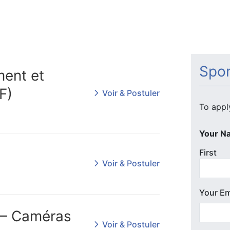
Spon
ment et
F)
Voir & Postuler
To apply
Your N
First
Voir & Postuler
Your Em
e – Caméras
Voir & Postuler